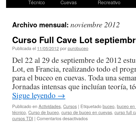
Técnico
Cuevas
Recreativo
noviembre 2012
Archivo mensual:
Curso Full Cave Lot septiemb
Publicada el
11/05/2012
por
purobuceo
Del 22 al 29 de septiembre de 2012 estu
Lot, en Francia, realizando todo el pro
para el buceo en cuevas. Toda una sema
Jornadas intensas que incluían teoría, té
Sigue leyendo
→
Publicado en
Actividades
,
Cursos
|
Etiquetado
buceo
,
buceo en
técnico
,
Curso de buceo
,
curso de buceo en cuevas
,
curso full 
en
cursos TDI
|
Comentarios desactivados
Curso
Full