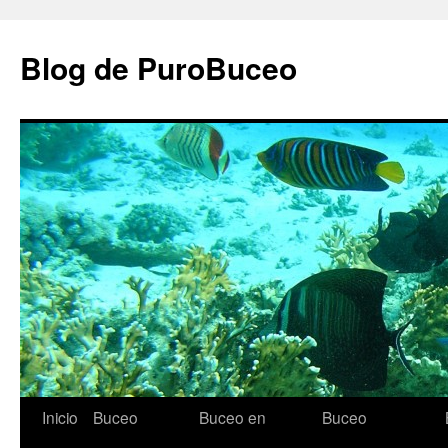
Saltar
al
Blog de PuroBuceo
contenido
Inicio
Buceo
Buceo en
Buceo