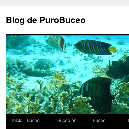
Saltar
al
Blog de PuroBuceo
contenido
Inicio
Buceo
Buceo en
Buceo