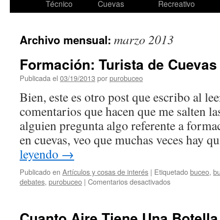
Técnico
Cuevas
Recreativo
marzo 2013
Archivo mensual:
Formación: Turista de Cuevas
Publicada el
03/19/2013
por
purobuceo
Bien, este es otro post que escribo al le
comentarios que hacen que me salten l
alguien pregunta algo referente a forma
en cuevas, veo que muchas veces hay q
leyendo
→
Publicado en
Artículos y cosas de interés
|
Etiquetado
buceo
,
b
en
debates
,
purobuceo
|
Comentarios desactivados
Formación:
Turista
de
Cuanto Aire Tiene Una Botella