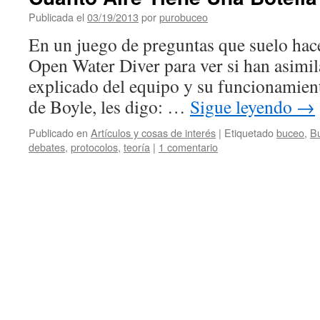
Cuevas
o
Publicada el
03/19/2013
por
purobuceo
Explorador
En un juego de preguntas que suelo hac
Open Water Diver para ver si han asimil
explicado del equipo y su funcionamient
de Boyle, les digo: …
Sigue leyendo
→
Publicado en
Artículos y cosas de interés
|
Etiquetado
buceo
,
Bu
debates
,
protocolos
,
teoría
|
1 comentario