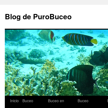
Saltar
al
Blog de PuroBuceo
contenido
Inicio
Buceo
Buceo en
Buceo