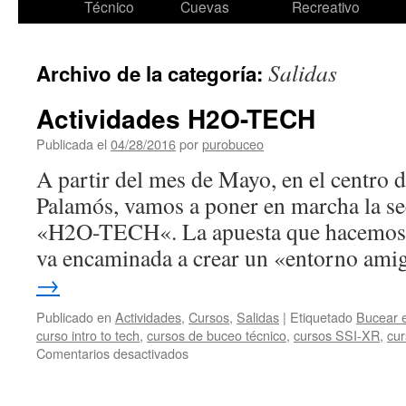
Técnico
Cuevas
Recreativo
Salidas
Archivo de la categoría:
Actividades H2O-TECH
Publicada el
04/28/2016
por
purobuceo
A partir del mes de Mayo, en el centro
Palamós, vamos a poner en marcha la se
«H2O-TECH«. La apuesta que hacemos p
va encaminada a crear un «entorno am
→
Publicado en
Actividades
,
Cursos
,
Salidas
|
Etiquetado
Bucear 
curso intro to tech
,
cursos de buceo técnico
,
cursos SSI-XR
,
cur
en
Comentarios desactivados
Actividades
H2O-