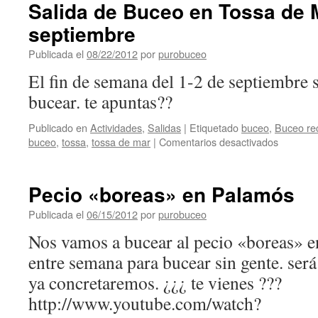
TECH
Salida de Buceo en Tossa de 
septiembre
Publicada el
08/22/2012
por
purobuceo
El fin de semana del 1-2 de septiembre 
bucear. te apuntas??
Publicado en
Actividades
,
Salidas
|
Etiquetado
buceo
,
Buceo rec
en
buceo
,
tossa
,
tossa de mar
|
Comentarios desactivados
Salida
de
Buceo
Pecio «boreas» en Palamós
en
Tossa
Publicada el
06/15/2012
por
purobuceo
de
Nos vamos a bucear al pecio «boreas» 
Mar
1-
entre semana para bucear sin gente. será
2
ya concretaremos. ¿¿¿ te vienes ???
de
septiemb
http://www.youtube.com/watch?