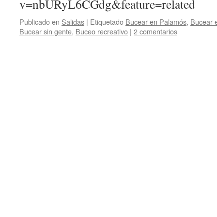
v=nbURyL6CGdg&feature=related
Publicado en
Salidas
|
Etiquetado
Bucear en Palamós
,
Bucear 
Bucear sin gente
,
Buceo recreativo
|
2 comentarios