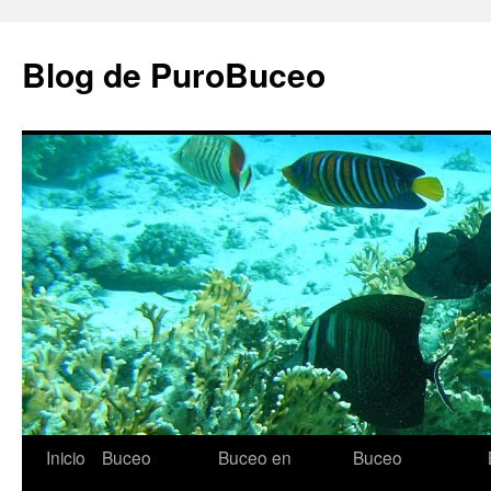
Saltar
al
Blog de PuroBuceo
contenido
Inicio
Buceo
Buceo en
Buceo