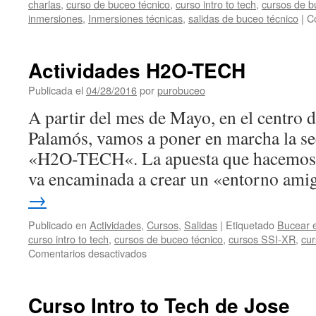
charlas
,
curso de buceo técnico
,
curso intro to tech
,
cursos de b
inmersiones
,
Inmersiones técnicas
,
salidas de buceo técnico
|
C
Actividades H2O-TECH
Publicada el
04/28/2016
por
purobuceo
A partir del mes de Mayo, en el centro
Palamós, vamos a poner en marcha la se
«H2O-TECH«. La apuesta que hacemos p
va encaminada a crear un «entorno am
→
Publicado en
Actividades
,
Cursos
,
Salidas
|
Etiquetado
Bucear 
curso intro to tech
,
cursos de buceo técnico
,
cursos SSI-XR
,
cur
en
Comentarios desactivados
Actividades
H2O-
TECH
Curso Intro to Tech de Jose