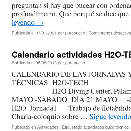
preguntan si hay que bucear con ordena
profundímetro. Que porqué se dice qu
leyendo
→
Publicada el
07/01/2021
por
purobuceo
|
Comentarios desactiv
Calendario actividades H2O-
Publicada el
05/08/2016
por
purobuceo
CALENDARIO DE LAS JORNADAS Y
TÉCNICAS H2
H2O Diving Cente
MAYO -SÁBADO DÍA 21 MAYO -Jorn
H2O. Jornada1 Trabajo de flotabilidad
Charla-coloquio sobre …
Sigue leyend
Publicado en
Actividades
|
Etiquetado
actividades buco técnico
,