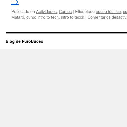
→
Publicado en
Actividades
,
Cursos
|
Etiquetado
buceo técnico
,
cu
Mataró
,
curso intro to tech
,
intro to tecch
|
Comentarios desacti
Blog de PuroBuceo