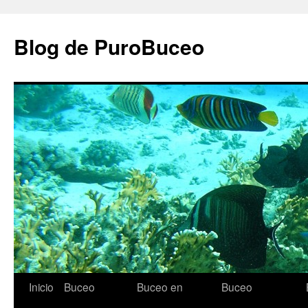
Saltar
al
Blog de PuroBuceo
contenido
Inicio
Buceo
Buceo en
Buceo